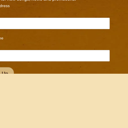
dress
me
We Accept