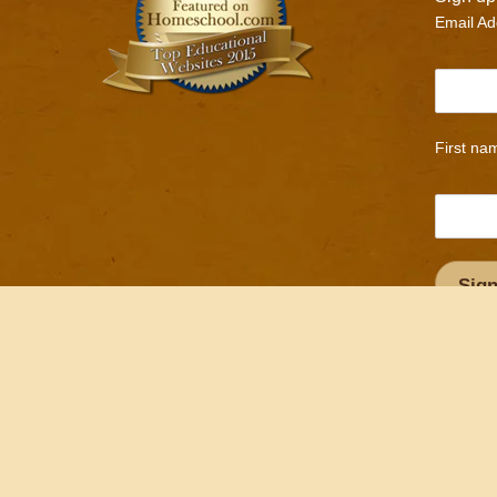
Email Ad
First na