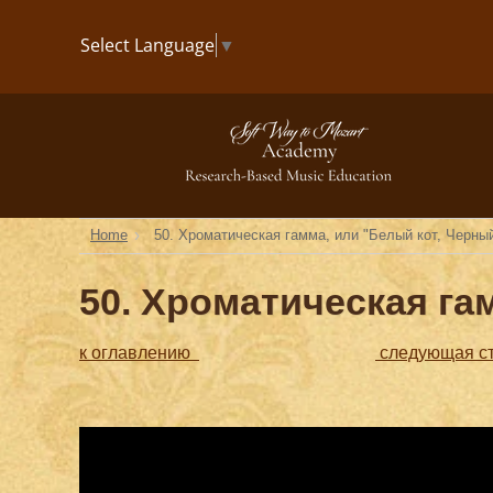
Select Language
▼
›
Home
50. Хроматическая гамма, или "Белый кот, Черны
50. Хроматическая га
к оглавлению
следующая с