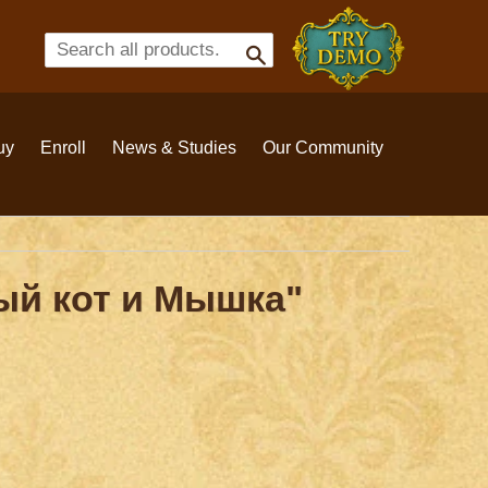
TRY
DEMO
Search
uy
Enroll
News & Studies
Our Community
ный кот и Мышка"