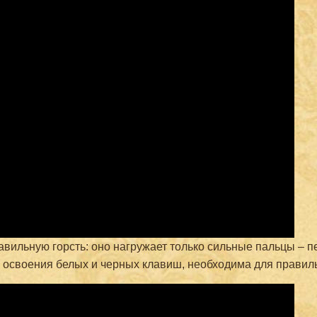
авильную горсть: оно нагружает только сильные пальцы – пе
 освоения белых и черных клавиш, необходима для правил