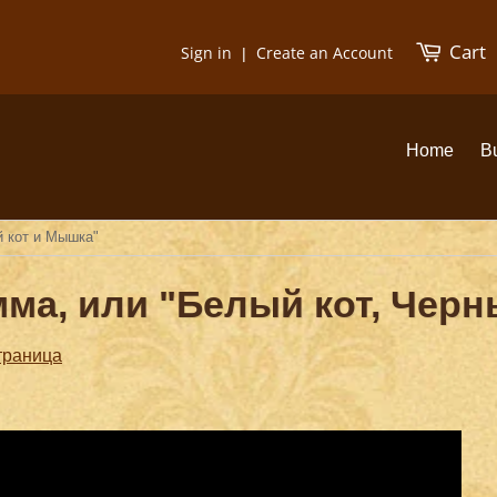
Cart
Sign in
Create an Account
|
Home
B
й кот и Мышка"
мма, или "Белый кот, Чер
траница