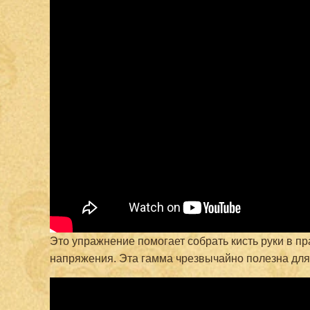
Это упражнение помогает собрать кисть руки в пр
напряжения. Эта гамма чрезвычайно полезна для