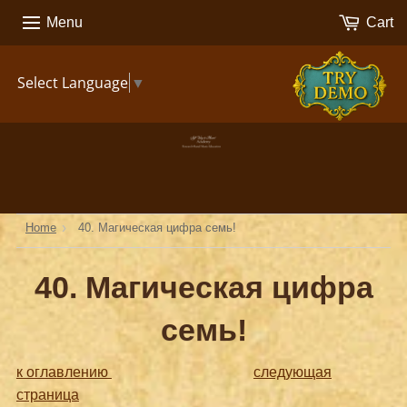
Menu
Cart
TRY
Select Language
▼
DEMO
›
Home
40. Магическая цифра семь!
40. Магическая цифра
семь!
к оглавлению
следующая
страница