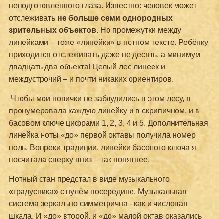
неподготовленного глаза. Известно: человек может
отслеживать
не больше семи однородных
зрительных объектов
. Но промежутки между
линейками – тоже «линейки» в нотном тексте. Ребёнку
приходится отслеживать даже не десять, а минимум
двадцать два объекта! Целый лес линеек и
междустрочий – и почти никаких ориентиров.
Чтобы мои новички не заблудились в этом лесу, я
пронумеровала каждую линейку и в скрипичном, и в
басовом ключе цифрами 1, 2, 3, 4 и 5. Дополнительная
линейка ноты «до» первой октавы получила номер
ноль. Вопреки традиции, линейки басового ключа я
посчитала сверху вниз – так понятнее.
Нотный стан предстал в виде музыкального
«градусника» с нулём посередине. Музыкальная
система зеркально симметрична - как и числовая
шкала. И «до» второй, и «до» малой октав оказались